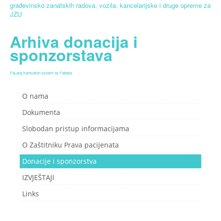
građevinsko zanatskih radova, vozila, kancelarijske i druge opreme za
JZU
Arhiva donacija i
sponzorstava
FaLang translation system by Faboba
O nama
Dokumenta
Slobodan pristup informacijama
O Zaštitniku Prava pacijenata
Donacije i sponzorstva
IZVJEŠTAJI
Links