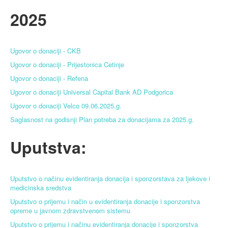
Blog
2025
Contact
Antikorupcija
Ugovor o donaciji - CKB
Tenders
Ugovor o donaciji - Prijestonica Cetinje
Ugovor o donaciji - Refena
ISO 9001:2016
Ugovor o donaciji Universal Capital Bank AD Podgorica
Ugovor o donaciji Velco 09.06.2025.g.
Saglasnost na godisnji Plan potreba za donacijama za 2025.g.
Uputstva:
Uputstvo o načinu evidentiranja donacija i sponzorstava za ljekove i
medicinska sredstva
Uputstvo o prijemu i način u evidentiranja donacije i sponzorstva
opreme u javnom zdravstvenom sistemu
Uputstvo o prijemu i načinu evidentiranja donacije i sponzorstva