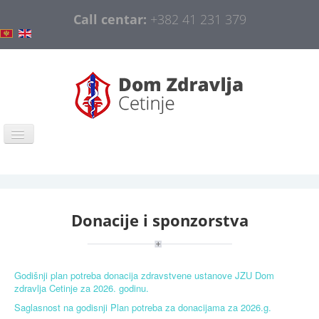
Call centar:
+382 41 231 379
Home
COVID-19
Donacije i sponzorstva
General information
Organization
Information and Education
Godišnji plan potreba donacija zdravstvene ustanove JZU Dom
zdravlja Cetinje za 2026. godinu.
Public procurement
Saglasnost na godisnji Plan potreba za donacijama za 2026.g.