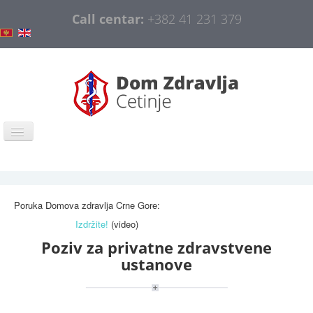
Call centar:
+382 41 231 379
Home
COVID-19
Poruka Domova zdravlja Crne Gore:
General information
Izdržite!
(video)
Organization
Poziv za privatne zdravstvene
ustanove
Information and Education
Public procurement