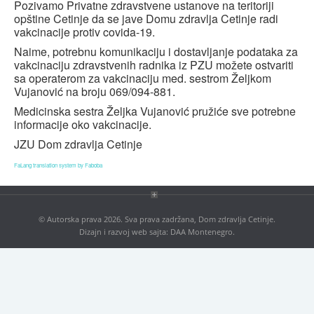
Pozivamo Privatne zdravstvene ustanove na teritoriji
Blog
opštine Cetinje da se jave Domu zdravlja Cetinje radi
vakcinacije protiv covida-19.
Contact
Naime, potrebnu komunikaciju i dostavljanje podataka za
Antikorupcija
vakcinaciju zdravstvenih radnika iz PZU možete ostvariti
sa operaterom za vakcinaciju med. sestrom Željkom
Tenders
Vujanović na broju 069/094-881.
Medicinska sestra Željka Vujanović pružiće sve potrebne
ISO 9001:2016
informacije oko vakcinacije.
JZU Dom zdravlja Cetinje
FaLang translation system by Faboba
© Autorska prava 2026. Sva prava zadržana, Dom zdravlja Cetinje.
Dizajn i razvoj web sajta:
DAA Montenegro
.