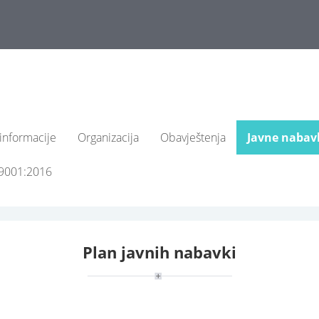
informacije
Organizacija
Obavještenja
Javne nabav
 9001:2016
Plan javnih nabavki