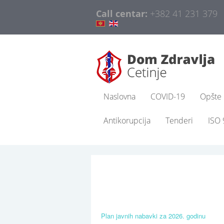
Call centar:
+382 41 231 379
Naslovna
COVID-19
Opšte 
Antikorupcija
Tenderi
ISO
Plan javnih nabavki za 2026. godinu