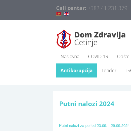
Call centar:
+382 41 231 379
Naslovna
COVID-19
Opšte 
Antikorupcija
Tenderi
I
Putni nalozi 2024
Putni nalozi za period 23.09. - 29.09.2024