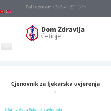
Call centar:
+382 41 231 379
Naslovna
COVID-19
Opšte informacije
Cjenovnik za ljekarska uvjerenja
Organizacija
Obavještenja
Javne nabavke
Cjenovnik za ljekarska uvjerenja