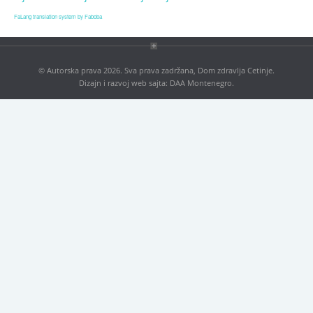
Blog
FaLang translation system by Faboba
Kontakt
Antikorupcija
© Autorska prava 2026. Sva prava zadržana, Dom zdravlja Cetinje.
Dizajn i razvoj web sajta:
DAA Montenegro
.
Tenderi
ISO 9001:2016