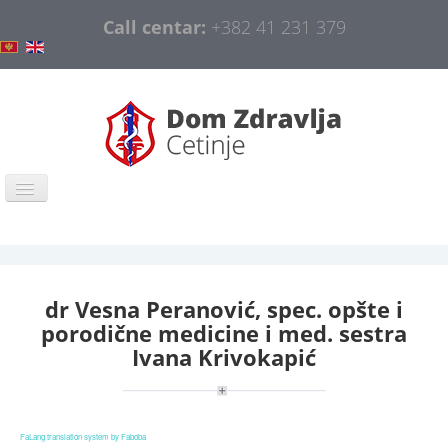
Call centar:
+382 41 231 379
Naslovna
COVID-19
dr Vesna Peranović, spec. opšte i
Opšte informacije
porodične medicine i med. sestra
Organizacija
Ivana Krivokapić
Obavještenja
Javne nabavke
FaLang translation system by Faboba