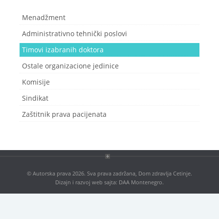
Blog
Menadžment
Kontakt
Administrativno tehnički poslovi
Antikorupcija
Timovi izabranih doktora
Tenderi
Ostale organizacione jedinice
ISO 9001:2016
Komisije
Sindikat
Zaštitnik prava pacijenata
© Autorska prava 2026. Sva prava zadržana, Dom zdravlja Cetinje.
Dizajn i razvoj web sajta:
DAA Montenegro
.