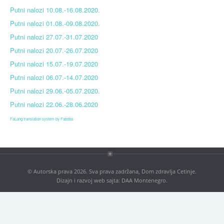
Blog
Putni nalozi 10.08.-16.08.2020.
Putni nalozi 01.08.-09.08.2020.
Kontakt
Putni nalozi 27.07.-31.07.2020
Antikorupcija
Putni nalozi 20.07.-26.07.2020
Tenderi
Putni nalozi 15.07.-19.07.2020
Putni nalozi 06.07.-14.07.2020
ISO 9001:2016
Putni nalozi 29.06.-05.07.2020.
Putni nalozi 22.06.-28.06.2020
FaLang translation system by Faboba
© Autorska prava 2026. Sva prava zadržana, Dom zdravlja Cetinje.
Dizajn i razvoj web sajta:
DAA Montenegro
.